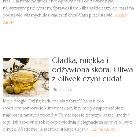
rzęs. Dla mnie podkreślenie oprawy oczu od zawsze było
najwyższym priorytetem. Sprawdziłam kilkanaście tuszy do rzęs i na
podstawie własnych doświadczeń chcę Wam przedstawić
...Czytaj
całość
Gładka, miękka i
odżywiona skóra. Oliwa
z oliwek czyni cuda!
Lifestyle
Moje drogie! Dzisiaj będę chciała zabrać Was w nieco
śródziemnomorskie klimaty, tak abyśmy mogły zapoznać się z
mądrością tamtych rejonów. Temat będzie dotyczył naszej urody i
tego, jak zapewnić sobie odpowiednią pielęgnację za sprawą oliwy z
oliwek. Wiadomo, iż szeroko stosuje się ją w
...Czytaj całość