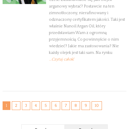
arganowy wybrać? Postawcie na ten
zimnotłoczony, nierafinowany i
odznaczony certyfikatem jakości. Taki jest
właśnie Nanoil Argan Oil, który
przedstawiam Wam z ogromną
przyjemnością. Co powinnyście o nim
wiedzieć? Jakie ma zastosowania? Nie
każdy olejek jest taki sam. Na rynku
...Czytaj całość
1
2
3
4
5
6
7
8
9
10