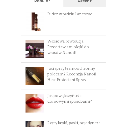
Popular
Recent
Puder w pędzlu Lancome
Włosowa rewolucja.
Przedstawiam olejki do
włosów Nanoil!
Jaki spray termoochronny
polecam? Recenzja Nanoil
Heat Protectant Spray
Jak powiększyć usta
domowymi sposobami?
Rzęsy kępki, paski, pojedyncze