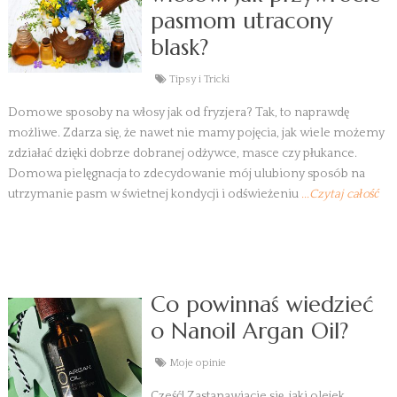
pasmom utracony
blask?
Tipsy i Tricki
Domowe sposoby na włosy jak od fryzjera? Tak, to naprawdę
możliwe. Zdarza się, że nawet nie mamy pojęcia, jak wiele możemy
zdziałać dzięki dobrze dobranej odżywce, masce czy płukance.
Domowa pielęgnacja to zdecydowanie mój ulubiony sposób na
utrzymanie pasm w świetnej kondycji i odświeżeniu
...Czytaj całość
Co powinnaś wiedzieć
o Nanoil Argan Oil?
Moje opinie
Cześć! Zastanawiacie się, jaki olejek