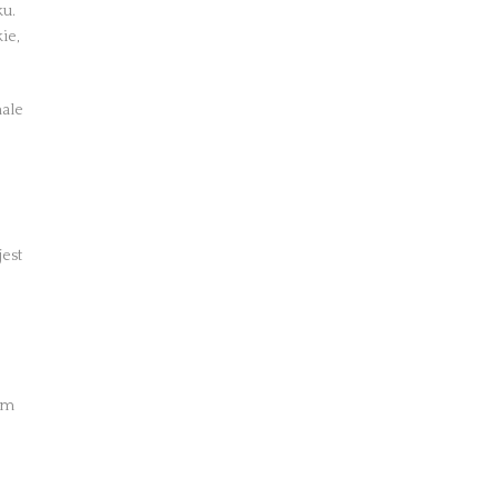
ku.
ie,
nale
jest
dym