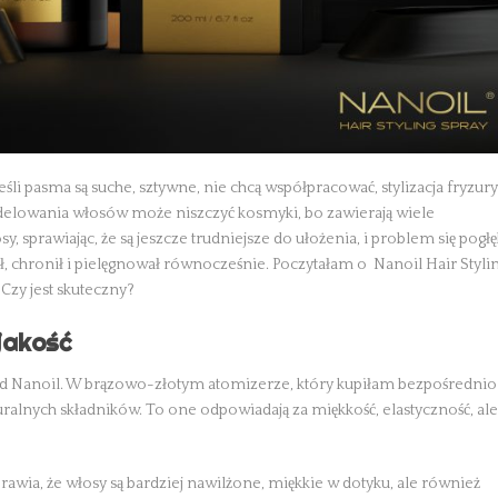
śli pasma są suche, sztywne, nie chcą współpracować, stylizacja fryzury
delowania włosów może niszczyć kosmyki, bo zawierają wiele
 sprawiając, że są jeszcze trudniejsze do ułożenia, i problem się pogłę
ał, chronił i pielęgnował równocześnie. Poczytałam o Nanoil Hair Styli
Czy jest skuteczny?
 jakość
w od Nanoil. W brązowo-złotym atomizerze, który kupiłam bezpośrednio
uralnych składników. To one odpowiadają za miękkość, elastyczność, ale
sprawia, że włosy są bardziej nawilżone, miękkie w dotyku, ale również