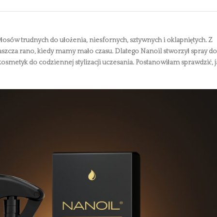
sów trudnych do ułożenia, niesfornych, sztywnych i oklapniętych. Z
właszcza rano, kiedy mamy mało czasu. Dlatego Nanoil stworzył spray do
 kosmetyk do codziennej stylizacji uczesania. Postanowiłam sprawdzić, j