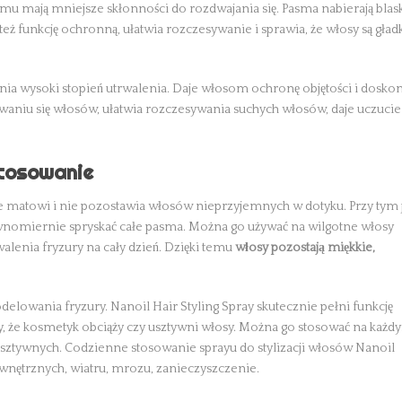
mu mają mniejsze skłonności do rozdwajania się. Pasma nabierają blas
eż funkcję ochronną, ułatwia rozczesywanie i sprawia, że włosy są gładk
wnia wysoki stopień utrwalenia. Daje włosom ochronę objętości i dosko
owaniu się włosów, ułatwia rozczesywania suchych włosów, daje uczucie
stosowanie
 nie matowi i nie pozostawia włosów nieprzyjemnych w dotyku. Przy tym 
wnomiernie spryskać całe pasma. Można go używać na wilgotne włosy
alenia fryzury na cały dzień. Dzięki temu
włosy pozostają miękkie,
owania fryzury. Nanoil Hair Styling Spray skutecznie pełni funkcję
awy, że kosmetyk obciąży czy usztywni włosy. Można go stosować na każ
 sztywnych. Codzienne stosowanie sprayu do stylizacji włosów Nanoil
nętrznych, wiatru, mrozu, zanieczyszczenie.