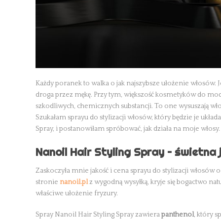
Każdy poranek to walka o jak najszybsze ułożenie włosów. Je
droga przez mękę. Przy tym, większość kosmetyków do mo
szkodliwych, chemicznych substancji. To one wysuszają włosy,
Szukałam sprayu do stylizacji włosów, który będzie je układ
Spray, i postanowiłam spróbować, jak działa na moje włosy. 
Nanoil Hair Styling Spray – świetna
Zaskoczyła mnie jakość i cena sprayu do stylizacji włosó
stronie
nanoil.pl
z wygodną wysyłką, kryje się bogactwo nat
właściwe ułożenie fryzury.
Spray Nanoil Hair Styling Spray zawiera
panthenol
, który 