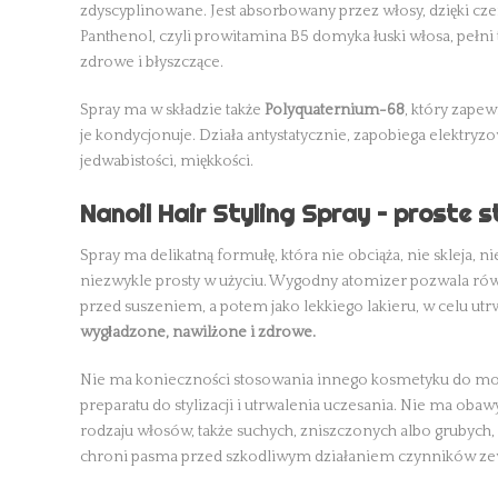
zdyscyplinowane. Jest absorbowany przez włosy, dzięki cze
Panthenol, czyli prowitamina B5 domyka łuski włosa, pełni t
zdrowe i błyszczące.
Spray ma w składzie także
Polyquaternium-68
, który zape
je kondycjonuje. Działa antystatycznie, zapobiega elektryz
jedwabistości, miękkości.
Nanoil Hair Styling Spray – proste 
Spray ma delikatną formułę, która nie obciąża, nie skleja,
niezwykle prosty w użyciu. Wygodny atomizer pozwala ró
przed suszeniem, a potem jako lekkiego lakieru, w celu utrw
wygładzone, nawilżone i zdrowe.
Nie ma konieczności stosowania innego kosmetyku do model
preparatu do stylizacji i utrwalenia uczesania. Nie ma ob
rodzaju włosów, także suchych, zniszczonych albo grubych,
chroni pasma przed szkodliwym działaniem czynników zew