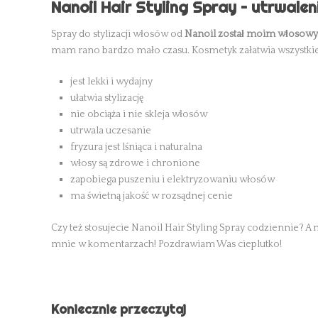
Nanoil Hair Styling Spray – utrwalen
Spray do stylizacji włosów od
Nanoil został moim włosow
mam rano bardzo mało czasu. Kosmetyk załatwia wszystki
jest lekki i wydajny
ułatwia stylizację
nie obciąża i nie skleja włosów
utrwala uczesanie
fryzura jest lśniąca i naturalna
włosy są zdrowe i chronione
zapobiega puszeniu i elektryzowaniu włosów
ma świetną jakość w rozsądnej cenie
Czy też stosujecie Nanoil Hair Styling Spray codziennie?
mnie w komentarzach! Pozdrawiam Was cieplutko!
Koniecznie przeczytaj