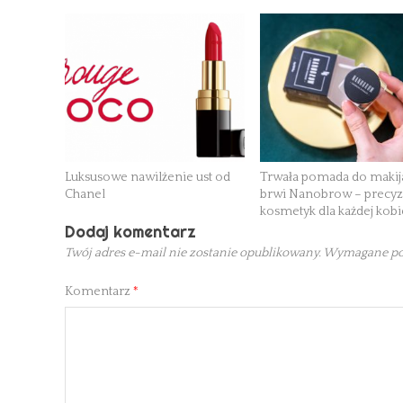
Luksusowe nawilżenie ust od
Trwała pomada do makij
Chanel
brwi Nanobrow – precyz
kosmetyk dla każdej kobi
Dodaj komentarz
Twój adres e-mail nie zostanie opublikowany.
Wymagane po
Komentarz
*