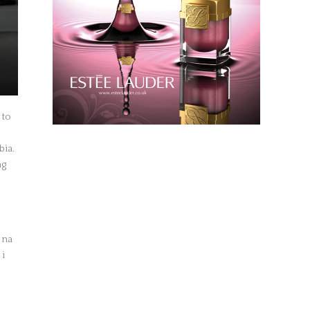
 to
bia.
ng
 na
 i