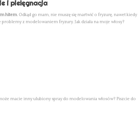
ie i pielęgnacja
ym hitem
. Odkąd go mam, nie muszę się martwić o fryzurę, nawet kiedy
e problemy z modelowaniem fryzury. Jak działa na moje włosy?
 A może macie inny ulubiony spray do modelowania włosów? Piszcie do