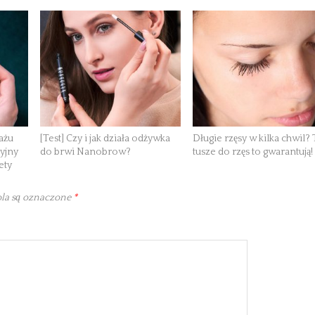
ażu
[Test] Czy i jak działa odżywka
Długie rzęsy w kilka chwil? 
yjny
do brwi Nanobrow?
tusze do rzęs to gwarantują!
ety
la są oznaczone
*