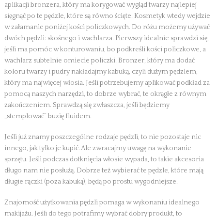
aplikacji bronzera, który ma korygować wygląd twarzy najlepiej
sięgnąć po te pędzle, które są równo ścięte. Kosmetyk wtedy wejdzie
w załamanie poniżej kości policzkowych. Do różu możemy używać
dwóch pędzli: skośnego i wachlarza. Pierwszy idealnie sprawdzi się,
jeśli ma pomóc w konturowaniu, bo podkreśli kości policzkowe, a
wachlarz subtelnie omiecie policzki. Bronzer, który ma dodać
koloru twarzy i pudry nakładajmy kabuką, czyli dużym pędzlem,
który ma najwięcej włosia. Jeśli potrzebujemy aplikować podkład za
pomocą naszych narzędzi, to dobrze wybrać, te okrągłe z równym
zakończeniem. Sprawdzą się zwłaszcza, jeśli będziemy
„stemplować” buzię fluidem.
Jeśli już znamy poszczególne rodzaje pędzli, to nie pozostaje nic
innego, jak tylko je kupić. Ale zwracajmy uwagę na wykonanie
sprzętu. Jeśli podczas dotknięcia włosie wypada, to takie akcesoria
długo nam nie posłużą. Dobrze też wybierać te pędzle, które mają
długie rączki (poza kabuką), będą po prostu wygodniejsze.
Znajomość użytkowania pędzli pomaga w wykonaniu idealnego
makijażu. Jeśli do tego potrafimy wybrać dobry produkt, to