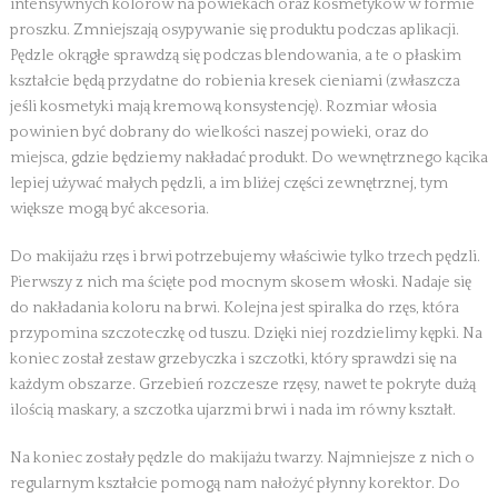
intensywnych kolorów na powiekach oraz kosmetyków w formie
proszku. Zmniejszają osypywanie się produktu podczas aplikacji.
Pędzle okrągłe sprawdzą się podczas blendowania, a te o płaskim
kształcie będą przydatne do robienia kresek cieniami (zwłaszcza
jeśli kosmetyki mają kremową konsystencję). Rozmiar włosia
powinien być dobrany do wielkości naszej powieki, oraz do
miejsca, gdzie będziemy nakładać produkt. Do wewnętrznego kącika
lepiej używać małych pędzli, a im bliżej części zewnętrznej, tym
większe mogą być akcesoria.
Do makijażu rzęs i brwi potrzebujemy właściwie tylko trzech pędzli.
Pierwszy z nich ma ścięte pod mocnym skosem włoski. Nadaje się
do nakładania koloru na brwi. Kolejna jest spiralka do rzęs, która
przypomina szczoteczkę od tuszu. Dzięki niej rozdzielimy kępki. Na
koniec został zestaw grzebyczka i szczotki, który sprawdzi się na
każdym obszarze. Grzebień rozczesze rzęsy, nawet te pokryte dużą
ilością maskary, a szczotka ujarzmi brwi i nada im równy kształt.
Na koniec zostały pędzle do makijażu twarzy. Najmniejsze z nich o
regularnym kształcie pomogą nam nałożyć płynny korektor. Do