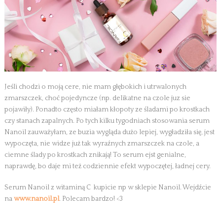
Jeśli chodzi o moją cere, nie mam głębokich i utrwalonych
zmarszczek, choć pojedyncze (np. delikatne na czole juz sie
pojawiły). Ponadto często miałam kłopoty ze śladami po krostkach
czy stanach zapalnych. Po tych kilku tygodniach stosowania serum
Nanoil zauważyłam, ze buzia wygląda dużo lepiej, wygładziła się, jest
wypoczęta, nie widze już tak wyraźnych zmarszczek na czole, a
ciemne ślady po krostkach znikają! To serum ejst genialne,
naprawdę, bo daje mi też codziennie efekt wypoczętej, ładnej cery.
Serum Nanoil z witaminą C kupicie np w sklepie Nanoil. Wejdźcie
na
www.nanoil.pl
. Polecam bardzo! <3