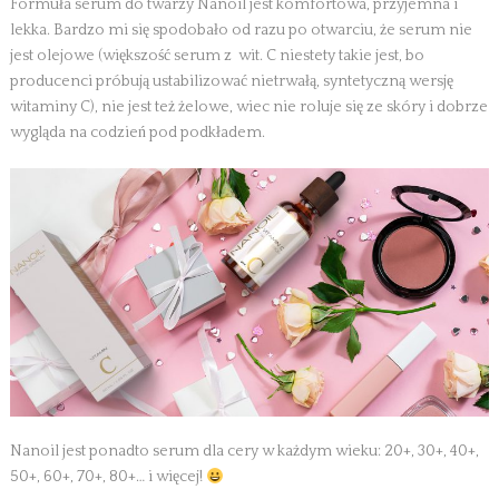
Formuła serum do twarzy Nanoil jest komfortowa, przyjemna i
lekka. Bardzo mi się spodobało od razu po otwarciu, że serum nie
jest olejowe (większość serum z wit. C niestety takie jest, bo
producenci próbują ustabilizować nietrwałą, syntetyczną wersję
witaminy C), nie jest też żelowe, wiec nie roluje się ze skóry i dobrze
wygląda na codzień pod podkładem.
Nanoil jest ponadto serum dla cery w każdym wieku: 20+, 30+, 40+,
50+, 60+, 70+, 80+… i więcej!