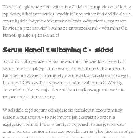
To właśnie główna zaleta witaminy C: działa kompleksowo i każdy
typ skóry, w każdym wieku “wyciśnie” z tej witaminki coś dla siebie.
czy to będzie jedynie efekt rozświetlenia, odżywienia, czy może
likwidacja przebarwień i walna ze zmarszczkami – witamina C z
Nanoil spisuje się doskonale!
Serum Nanoil z witaminą C – skład
Składniki robią wrażenie, ponieważ musicie wiedzieć, że w tym
serum nie ma “jakiejś tam” zwyczajnej witaminy C. Nanoil Vit. C
Face Serum zawiera formę etylowanego kwasu askorbinowego.
Jest to w 100% czysta, etylowana, stabilna witamina C. Według
kosmetologów jest najskuteczniejsza i najlepsza, ponieważ nie
rozpada się jak inne formy.
W składzie tego serum odnajdziecie też tajemniczo brzmiący
składnik punarnava – to nic innego jak ekstrakt z korzenia
azjatyckiej roślinki, która w tamtych rejonach świata jest bardzo
znana, bardzo ceniona i bardzo popularna nie tylko jako kosmetyk.