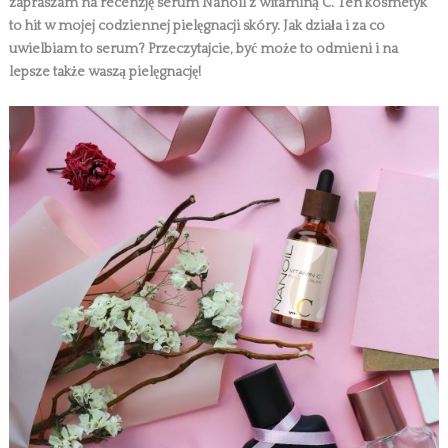
zapraszam na recenzję serum Nanoil z witaminą C. Ten kosmetyk
to hit w mojej codziennej pielęgnacji skóry. Jak działa i za co
uwielbiam to serum? Przeczytajcie, być może to odmieni i na
lepsze także waszą pielęgnację!