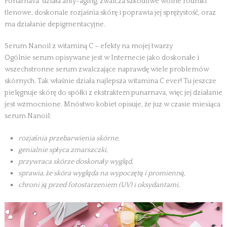
Ponarnava działa anty-aging, zwalcza szkodliwe wolne rodniki
tlenowe, doskonale rozjaśnia skórę i poprawia jej sprężystość, oraz
ma działanie depigmentacyjne.
Serum Nanoil z witaminą C – efekty na mojej twarzy
Ogólnie serum opisywane jest w Internecie jako doskonałe i
wszechstronne serum zwalczające naprawdę wiele problemów
skórnych. Tak właśnie działa najlepsza witamina C ever! Tu jeszcze
pielęgnuje skórę do spółki z ekstraktem punarnava, więc jej działanie
jest wzmocnione. Mnóstwo kobiet opisuje, że juz w czasie miesiąca
serum Nanoil:
rozjaśnia przebarwienia skórne,
genialnie spłyca zmarszczki,
przywraca skórze doskonały wygląd,
sprawia, że skóra wygląda na wypoczętą i promienną,
chroni ją przed fotostarzeniem (UV) i oksydantami,