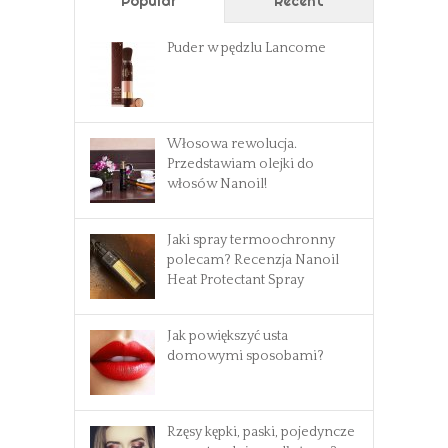
Popular
Recent
Puder w pędzlu Lancome
Włosowa rewolucja.
Przedstawiam olejki do
włosów Nanoil!
Jaki spray termoochronny
polecam? Recenzja Nanoil
Heat Protectant Spray
Jak powiększyć usta
domowymi sposobami?
Rzęsy kępki, paski, pojedyncze