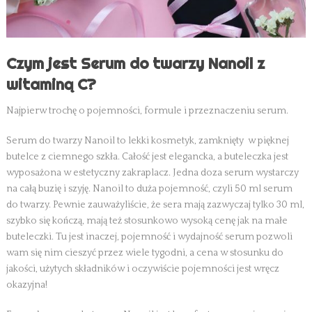
Czym jest Serum do twarzy Nanoil z
witaminą C?
Najpierw trochę o pojemności, formule i przeznaczeniu serum.
Serum do twarzy Nanoil to lekki kosmetyk, zamknięty w pięknej
butelce z ciemnego szkła. Całość jest elegancka, a buteleczka jest
wyposażona w estetyczny zakraplacz. Jedna doza serum wystarczy
na całą buzię i szyję. Nanoil to duża pojemność, czyli 50 ml serum
do twarzy. Pewnie zauważyliście, że sera mają zazwyczaj tylko 30 ml,
szybko się kończą, mają też stosunkowo wysoką cenę jak na małe
buteleczki. Tu jest inaczej, pojemność i wydajność serum pozwoli
wam się nim cieszyć przez wiele tygodni, a cena w stosunku do
jakości, użytych składników i oczywiście pojemności jest wręcz
okazyjna!